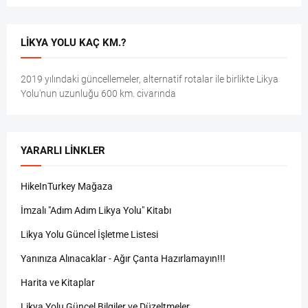
LIKYA YOLU KAÇ KM.?
2019 yılındaki güncellemeler, alternatif rotalar ile birlikte Likya
Yolu'nun uzunluğu 600 km. civarında
YARARLI LINKLER
HikeInTurkey Mağaza
İmzalı "Adım Adım Likya Yolu" Kitabı
Likya Yolu Güncel İşletme Listesi
Yanınıza Alınacaklar - Ağır Çanta Hazırlamayın!!!
Harita ve Kitaplar
Likya Yolu Güncel Bilgiler ve Düzeltmeler