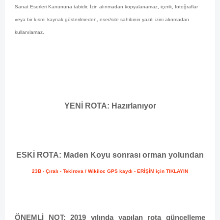
Sanat Eserleri Kanununa tabidir.
İzin alınmadan kopyalanamaz, içerik, fotoğraflar
veya bir kısmı kaynak gösterilmeden, eser/site sahibinin yazılı izini alınmadan
kullanılamaz.
YENİ ROTA: Hazırlanıyor
ESKİ ROTA: Maden Koyu sonrası orman yolundan
23B - Çıralı - Tekirova / Wikiloc GPS kaydı - ERİŞİM için TIKLAYIN
ÖNEMLİ NOT: 2019 yılında yapılan rota güncelleme