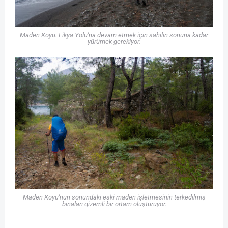
Maden Koyu. Likya Yolu'na devam etmek için sahilin sonuna kadar
yürümek gerekiyor.
Maden Koyu'nun sonundaki eski maden işletmesinin terkedilmiş
binaları gizemli bir ortam oluşturuyor.