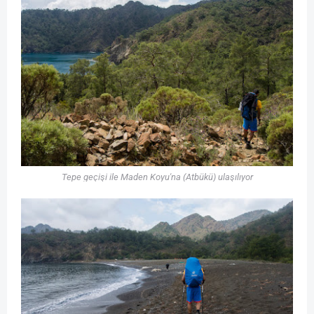
Tepe geçişi ile Maden Koyu'na (Atbükü) ulaşılıyor