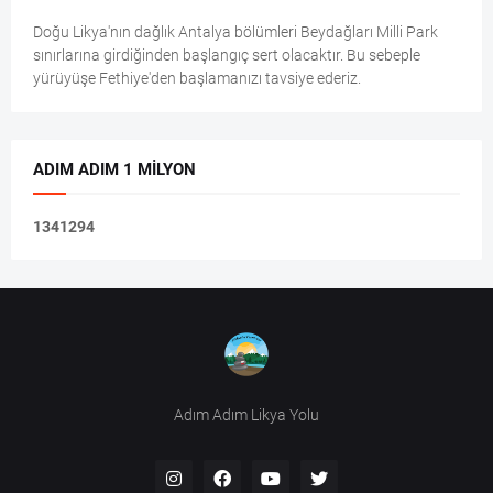
Doğu Likya'nın dağlık Antalya bölümleri Beydağları Milli Park
sınırlarına girdiğinden başlangıç sert olacaktır. Bu sebeple
yürüyüşe Fethiye'den başlamanızı tavsiye ederiz.
ADIM ADIM 1 MILYON
1
3
4
1
2
9
4
Adım Adım Likya Yolu