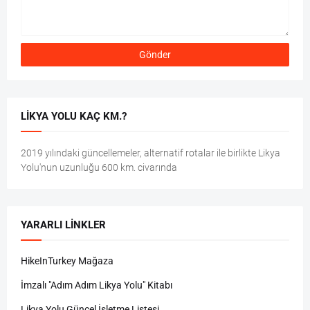
LIKYA YOLU KAÇ KM.?
2019 yılındaki güncellemeler, alternatif rotalar ile birlikte Likya
Yolu'nun uzunluğu 600 km. civarında
YARARLI LINKLER
HikeInTurkey Mağaza
İmzalı "Adım Adım Likya Yolu" Kitabı
Likya Yolu Güncel İşletme Listesi