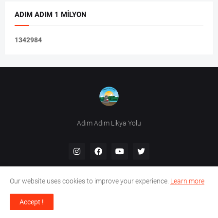
ADIM ADIM 1 MILYON
1
3
4
2
9
8
4
Adım Adım Likya Yolu
Our website uses cookies to improve your experience.
Learn more
Accept !
Design by -
HikeInTurkey