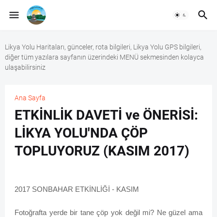
Likya Yolu Haritaları, günceler, rota bilgileri, Likya Yolu GPS bilgileri,
diğer tüm yazılara sayfanın üzerindeki MENÜ sekmesinden kolayca
ulaşabilirsiniz
Ana Sayfa
ETKİNLİK DAVETİ ve ÖNERİSİ:
LİKYA YOLU'NDA ÇÖP
TOPLUYORUZ (KASIM 2017)
2017 SONBAHAR ETKİNLİĞİ - KASIM
Fotoğrafta yerde bir tane çöp yok değil mi? Ne güzel ama