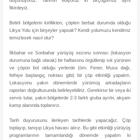
düşünüyoruz. Tahmin ediyoruz ki birçoğumuz aynı
fikirdeyiz.
Belirli bölgelerin kirlilikten, çöpten berbat durumda olduğu
Likya Yolu için birşeyler yapsak? Kendi yolumuzu kendimiz
temizlesek nasıl olur?
İlkbahar ve Sonbahar yürüyüş sezonu sonrası (lokasyon
durumuna bağlı olarak) bir haftasonu örgütlenip sık yürünen
ve çöpün bol olduğu yerlerde (örn. Fener, Musa dağı,
fethiye başlangıç noktası gibi) bir çöp etkinliği yapalım.
Lokasyonu yakın dönemlerde yürümüş arkadaşların
raporları doğrultusunda belirleyebiliriz. Gerekirse bir veya iki
servis tutar, yakın bölgelerde 2-3 farklı gruba ayrılır, akşam
kamp alanında toplanırız.
Tarih duyurusunu ilerleyen tarihlerde yapacağız. Çöp
toplayıp, tanışıp Likya havası alırız. Bu gibi etkinliği yürüyüş
programlarının tamamlandığı dönemde yapalım ki