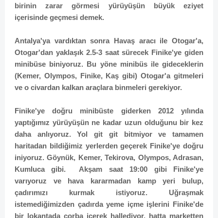
birinin zarar görmesi yürüyüşün büyük eziyet
içerisinde geçmesi demek.
Antalya'ya vardıktan sonra Havaş aracı ile Otogar'a,
Otogar'dan yaklaşık 2.5-3 saat sürecek Finike'ye giden
minibüse biniyoruz. Bu yöne minibüs ile gideceklerin
(Kemer, Olympos, Finike, Kaş gibi) Otogar'a gitmeleri
ve o civardan kalkan araçlara binmeleri gerekiyor.
Finike'ye doğru minibüste giderken 2012 yılında
yaptığımız yürüyüşün ne kadar uzun olduğunu bir kez
daha anlıyoruz. Yol git git bitmiyor ve tamamen
haritadan bildiğimiz yerlerden geçerek Finike'ye doğru
iniyoruz. Göynük, Kemer, Tekirova, Olympos, Adrasan,
Kumluca gibi. Akşam saat 19:00 gibi Finike'ye
varıyoruz ve hava kararmadan kamp yeri bulup,
çadırımızı kurmak istiyoruz. Uğraşmak
istemediğimizden çadırda yeme içme işlerini Finike'de
bir lokantada çorba içerek hallediyor, hatta marketten