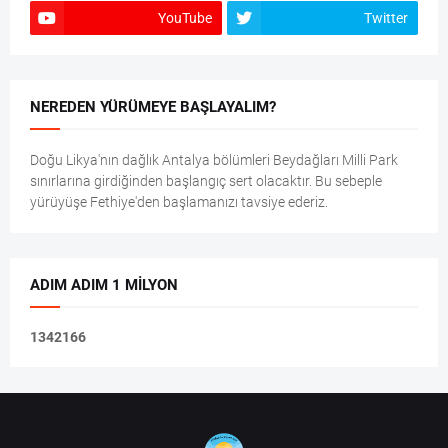
YouTube
Twitter
NEREDEN YÜRÜMEYE BAŞLAYALIM?
Doğu Likya'nın dağlık Antalya bölümleri Beydağları Milli Park
sınırlarına girdiğinden başlangıç sert olacaktır. Bu sebeple
yürüyüşe Fethiye'den başlamanızı tavsiye ederiz.
ADIM ADIM 1 MILYON
1
3
4
2
1
6
6