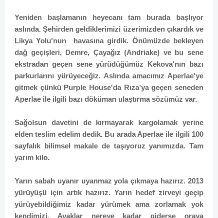
Yeniden başlamanın heyecanı tam burada başlıyor
aslında. Şehirden geldiklerimizi üzerimizden çıkardık ve
Likya Yolu'nun havasına girdik. Önümüzde bekleyen
dağ geçişleri, Demre, Çayağız (Andriake) ve bu sene
ekstradan geçen sene yürüdüğümüz Kekova'nın bazı
parkurlarını yürüyeceğiz. Aslında amacımız Aperlae'ye
gitmek çünkü Purple House'da Rıza'ya geçen seneden
Aperlae ile ilgili bazı döküman ulaştırma sözümüz var.
Sağolsun davetini de kırmayarak kargolamak yerine
elden teslim edelim dedik. Bu arada Aperlae ile ilgili 100
sayfalık bilimsel makale de taşıyoruz yanımızda. Tam
yarım kilo.
Yarın sabah uyanır uyanmaz yola çıkmaya hazırız. 2013
yürüyüşü için artık hazırız. Yarın hedef zirveyi geçip
yürüyebildiğimiz kadar yürümek ama zorlamak yok
kendimizi. Ayaklar nereye kadar giderse oraya