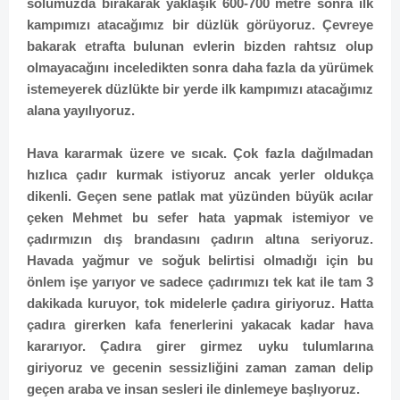
solumuzda bırakarak yaklaşık 600-700 metre sonra ilk
kampımızı atacağımız bir düzlük görüyoruz. Çevreye
bakarak etrafta bulunan evlerin bizden rahtsız olup
olmayacağını inceledikten sonra daha fazla da yürümek
istemeyerek düzlükte bir yerde ilk kampımızı atacağımız
alana yayılıyoruz.
Hava kararmak üzere ve sıcak. Çok fazla dağılmadan
hızlıca çadır kurmak istiyoruz ancak yerler oldukça
dikenli. Geçen sene patlak mat yüzünden büyük acılar
çeken Mehmet bu sefer hata yapmak istemiyor ve
çadırmızın dış brandasını çadırın altına seriyoruz.
Havada yağmur ve soğuk belirtisi olmadığı için bu
önlem işe yarıyor ve sadece çadırımızı tek kat ile tam 3
dakikada kuruyor, tok midelerle çadıra giriyoruz. Hatta
çadıra girerken kafa fenerlerini yakacak kadar hava
kararıyor. Çadıra girer girmez uyku tulumlarına
giriyoruz ve gecenin sessizliğini zaman zaman delip
geçen araba ve insan sesleri ile dinlemeye başlıyoruz.