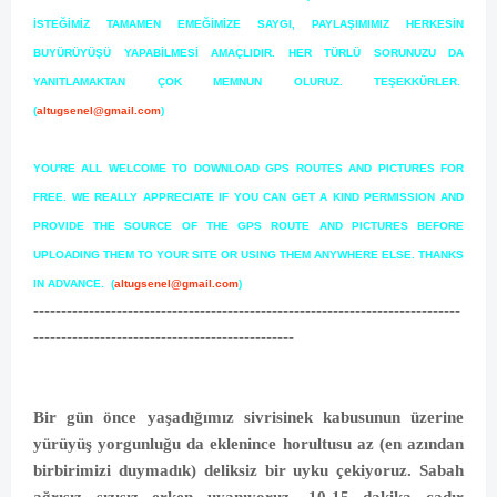
İSTEĞİMİZ TAMAMEN EMEĞİMİZE SAYGI, PAYLAŞIMIMIZ HERKESİN
BUYÜRÜYÜŞÜ YAPABİLMESİ AMAÇLIDIR. HER TÜRLÜ SORUNUZU DA
YANITLAMAKTAN ÇOK MEMNUN OLURUZ. TEŞEKKÜRLER.
(
altugsenel@gmail.com
)
YOU'RE ALL WELCOME TO DOWNLOAD GPS ROUTES AND PICTURES FOR
FREE. WE REALLY APPRECIATE IF YOU CAN GET A KIND PERMISSION AND
PROVIDE THE SOURCE OF THE GPS ROUTE AND PICTURES BEFORE
UPLOADING THEM TO YOUR SITE OR USING THEM ANYWHERE ELSE. THANKS
IN ADVANCE. (
altugsenel@gmail.com
)
-----------------------------------------------------------------------------
-----------------------------------------------
Bir gün önce yaşadığımız sivrisinek kabusunun üzerine
yürüyüş yorgunluğu da eklenince horultusu az (en azından
birbirimizi duymadık) deliksiz bir uyku çekiyoruz. Sabah