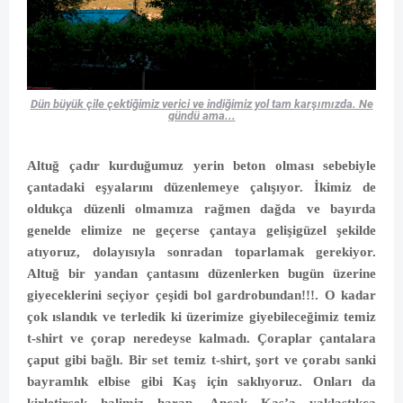
Dün büyük çile çektiğimiz verici ve indiğimiz yol tam karşımızda. Ne
gündü ama...
Altuğ çadır kurduğumuz yerin beton olması sebebiyle
çantadaki eşyalarını düzenlemeye çalışıyor. İkimiz de
oldukça düzenli olmamıza rağmen dağda ve bayırda
genelde elimize ne geçerse çantaya gelişigüzel şekilde
atıyoruz, dolayısıyla sonradan toparlamak gerekiyor.
Altuğ bir yandan çantasını düzenlerken bugün üzerine
giyeceklerini seçiyor çeşidi bol gardrobundan!!!. O kadar
çok ıslandık ve terledik ki üzerimize giyebileceğimiz temiz
t-shirt ve çorap neredeyse kalmadı. Çoraplar çantalara
çaput gibi bağlı. Bir set temiz t-shirt, şort ve çorabı sanki
bayramlık elbise gibi Kaş için saklıyoruz. Onları da