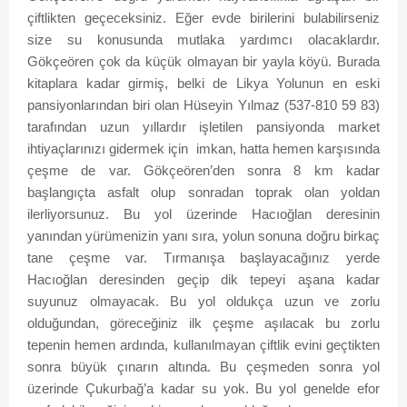
çiftlikten geçeceksiniz. Eğer evde birilerini bulabilirseniz
size su konusunda mutlaka yardımcı olacaklardır.
Gökçeören çok da küçük olmayan bir yayla köyü. Burada
kitaplara kadar girmiş, belki de Likya Yolunun en eski
pansiyonlarından biri olan Hüseyin Yılmaz (537-810 59 83)
tarafından uzun yıllardır işletilen pansiyonda market
ihtiyaçlarınızı gidermek için
imkan, hatta hemen karşısında
çeşme de var. Gökçeören’den sonra 8 km kadar
başlangıçta asfalt olup sonradan toprak olan yoldan
ilerliyorsunuz. Bu yol üzerinde Hacıoğlan deresinin
yanından yürümenizin yanı sıra, yolun sonuna doğru birkaç
tane çeşme var. Tırmanışa başlayacağınız yerde
Hacıoğlan deresinden geçip dik tepeyi aşana kadar
suyunuz olmayacak. Bu yol oldukça uzun ve zorlu
olduğundan, göreceğiniz ilk çeşme aşılacak bu zorlu
tepenin hemen ardında, kullanılmayan çiftlik evini geçtikten
sonra büyük çınarın altında. Bu çeşmeden sonra yol
üzerinde Çukurbağ’a kadar su yok. Bu yol genelde efor