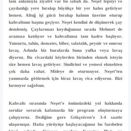
tam anlamıyla ziyafet var bu sabah da. Neşet tepsiyi ve
çaydanlığı yere bırakıp büyükçe bir yer halısı getiriyor
hemen. Altuğ işi gücü bırakıp halının üzerine oturup
kahvaltının başına geçiyor. Neşet kendini de düşünerek çay
demlemiş. Çaylarımızı koyduğumuz sırada Mehmet de
aramıza katılıyor ve kahvaltımız tam kadro başlıyor.
Yumurta, tahin, domates, biber, salatalık, peynir ve sınırsız
lavaş. Aslında biz buralarda buna yufka veya lavaş
diyoruz. Bu civardaki köylerden birinden ekmek isteyin
size hemen lavaş getiriyor. Sindirimi ve yemesi ekmekten
çok daha rahat. Mideye de oturmuyor. Neşet’ten
yanımızda götürmek için biraz lavaş rica ediyoruz. Bizi
kırmıyor sağolsun.
Kahvaltı sırasında Neşet’e önümüzdeki yol hakkında
sorular sorarak kafamızda bir program oluşturmaya
çalışıyoruz. Dediğine gore Gökçeören’e 3-4 saatte
ulaşırmışız. Hatta yürüyüşe başlayacağımız bu Sarıbelen