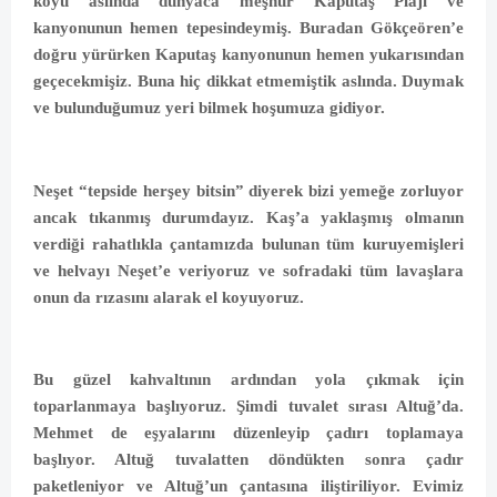
köyü aslında dünyaca meşhur Kaputaş Plajı ve
kanyonunun hemen tepesindeymiş. Buradan Gökçeören’e
doğru yürürken Kaputaş kanyonunun hemen yukarısından
geçecekmişiz. Buna hiç dikkat etmemiştik aslında. Duymak
ve bulunduğumuz yeri bilmek hoşumuza gidiyor.
Neşet “tepside herşey bitsin” diyerek bizi yemeğe zorluyor
ancak tıkanmış durumdayız. Kaş’a yaklaşmış olmanın
verdiği rahatlıkla çantamızda bulunan tüm kuruyemişleri
ve helvayı Neşet’e veriyoruz ve sofradaki tüm lavaşlara
onun da rızasını alarak el koyuyoruz.
Bu güzel kahvaltının ardından yola çıkmak için
toparlanmaya başlıyoruz. Şimdi tuvalet sırası Altuğ’da.
Mehmet de eşyalarını düzenleyip çadırı toplamaya
başlıyor. Altuğ tuvalatten döndükten sonra çadır
paketleniyor ve Altuğ’un çantasına iliştiriliyor. Evimiz