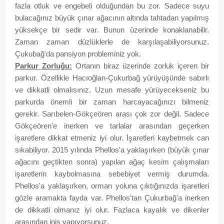
fazla otluk ve engebeli olduğundan bu zor. Sadece suyu
bulacağınız büyük çınar ağacının altında tahtadan yapılmış
yüksekçe bir sedir var. Bunun üzerinde konaklanabilir.
Zaman zaman düzlüklerle de karşılaşabiliyorsunuz.
Çukubağ'da pansiyon probleminiz yok.
Parkur Zorluğu:
Ortanın biraz üzerinde zorluk içeren bir
parkur. Özellikle Hacıoğlan-Çukurbağ yürüyüşünde sabırlı
ve dikkatli olmalısınız. Uzun mesafe yürüyecekseniz bu
parkurda önemli bir zaman harcayacağınızı bilmeniz
gerekir. Sarıbelen-Gökçeören arası çok zor değil. Sadece
Gökçeören'e inerken ve tarlalar arasından geçerken
işaretlere dikkat etmeniz iyi olur. İşaretleri kaybetmek can
sıkabiliyor. 2015 yılında Phellos'a yaklaşırken (büyük çınar
ağacını geçtikten sonra) yapılan ağaç kesim çalışmaları
işaretlerin kaybolmasına sebebiyet vermiş durumda.
Phellos'a yaklaşırken, orman yoluna çıktığınızda işaretleri
gözle aramakta fayda var. Phellos'tan Çukurbağ'a inerken
de dikkatli olmanız iyi olur. Fazlaca kayalık ve dikenler
arasından iniş yapıyorsunuz.