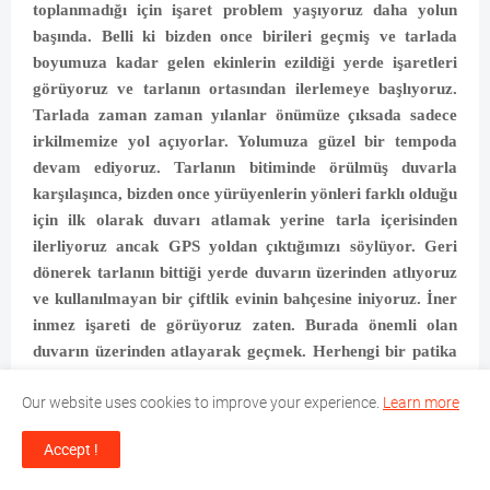
toplanmadığı için işaret problem yaşıyoruz daha yolun
başında. Belli ki bizden once birileri geçmiş ve tarlada
boyumuza kadar gelen ekinlerin ezildiği yerde işaretleri
görüyoruz ve tarlanın ortasından ilerlemeye başlıyoruz.
Tarlada zaman zaman yılanlar önümüze çıksada sadece
irkilmemize yol açıyorlar. Yolumuza güzel bir tempoda
devam ediyoruz. Tarlanın bitiminde örülmüş duvarla
karşılaşınca, bizden once yürüyenlerin yönleri farklı olduğu
için ilk olarak duvarı atlamak yerine tarla içerisinden
ilerliyoruz ancak GPS yoldan çıktığımızı söylüyor. Geri
dönerek tarlanın bittiği yerde duvarın üzerinden atlıyoruz
ve kullanılmayan bir çiftlik evinin bahçesine iniyoruz. İner
inmez işareti de görüyoruz zaten. Burada önemli olan
duvarın üzerinden atlayarak geçmek. Herhengi bir patika
yol aramayın.
Our website uses cookies to improve your experience.
Learn more
Evi arkamızda bıraktıktan sonra yeniden tarlaya
giriyoruz. Bu sefer tarlanın kenarından, sonnlara doğru da
Accept !
ortasından ilerliyoruz. Burada işaret problemi olabiliyor