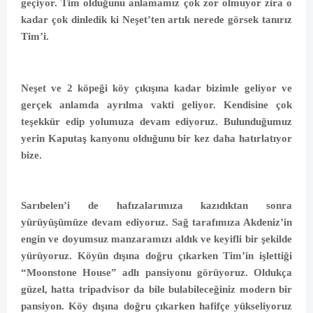
geçiyor. Tim olduğunu anlamamız çok zor olmuyor zira o
kadar çok dinledik ki Neşet’ten artık nerede görsek
tanırız
Tim’i.
Neşet ve 2 köpeği köy çıkışına kadar bizimle geliyor ve
gerçek anlamda ayrılma vakti geliyor. Kendisine çok
teşekkür edip yolumuza devam ediyoruz. Bulunduğumuz
yerin Kaputaş kanyonu olduğunu bir kez daha hatırlatıyor
bize.
Sarıbelen’i de hafızalarımıza kazıdıktan sonra
yürüyüşümüze devam ediyoruz. Sağ tarafımıza Akdeniz’in
engin ve doyumsuz manzaramızı aldık ve keyifli bir şekilde
yürüyoruz. Köyün dışına doğru çıkarken Tim’in işlettiği
“Moonstone House” adlı pansiyonu görüyoruz. Oldukça
güzel, hatta tripadvisor da bile bulabileceğiniz modern bir
pansiyon. Köy dışına doğru çıkarken hafifçe yükseliyoruz