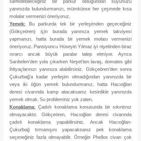
sarfedebileceğiniz bir parkur olduğundan suyunuzu
yanınızda bulundurmanızı, mümkünse her çeşmede kısa
molalar vermenizi öneriyoruz.
Yemek:
Bu parkurda tek bir yerleşimden geçeceğiniz
(Gökçeören) için burada yanınıza yemek takviyesi
yapmanızı, hatta burada bir yemek molası vermenizi
öneriyoruz. Pansiyoncu Hüseyin Yılmaz iyi niyetinden biraz
ısrarcı ancak büyük paralar talep etmiyor. Ayrıca
Sarıbelen'den yola çıkarken Neşet'ten lavaş, domates gibi
ihtiyaçlarınızı yanınıza alabilirsiniz. Gökçeören'den sonra
Çukurbağ'a kadar yerleşim olmadığından yanınızda bir
veya iki öğün yemek bulundurmanız, hatta Hacıoğlan
deresi civarında kamp atacaksanız kesinlikle yanınızda
yemek olmalı. Su probleminiz yok zaten.
Konaklama:
Çadırlı konaklama konusunda bir sıkıntınız
olmayacaktır. Gökçeören, Hacıoğlan deresi civarında
çadırlı konaklama yapabilirsiniz. Ancak Hacıoğlan-
Çukurbağ tırmanışını yapacaksanız pek konaklama
seçeneğiniz fazla olmayabilir. Örneğin Phellos civarı çok