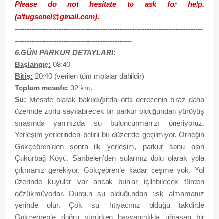
Please do not hesitate to ask for help.
(
altugsenel@gmail.com
).
-----------------------------------------------------------------------------
------------------------------------------------
6.GÜN PARKUR DETAYLARI:
Başlangıç:
08:40
Bitiş:
20:40 (verilen tüm molalar dahildir)
Toplam mesafe:
32 km.
Su:
Mesafe olarak bakıldığında orta derecenin biraz daha
üzerinde zorlu sayılabilecek bir parkur olduğundan yürüyüş
sırasında yanınızda su bulundurmanızı öneriyoruz.
Yerleşim yerlerinden belirli bir düzende geçilmiyor. Örneğin
Gökçeören’den sonra ilk yerleşim, parkur sonu olan
Çukurbağ Köyü. Sarıbelen’den sularınız dolu olarak yola
çıkmanız gerekiyor. Gökçeören’e kadar çeşme yok. Yol
üzerinde kuyular var ancak bunlar içilebilecek türden
gözükmüyorlar. Durgun su olduğundan risk almamanız
yerinde olur. Çok su ihtiyacınız olduğu takdirde
Gökçeören’e doğru yürürken hayvancılıkla uğraşan bir