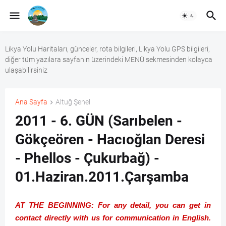
Likya Yolu Haritaları, günceler, rota bilgileri, Likya Yolu GPS bilgileri,
diğer tüm yazılara sayfanın üzerindeki MENÜ sekmesinden kolayca
ulaşabilirsiniz
Ana Sayfa
Altuğ Şenel
2011 - 6. GÜN (Sarıbelen -
Gökçeören - Hacıoğlan Deresi
- Phellos - Çukurbağ) -
01.Haziran.2011.Çarşamba
AT THE BEGINNING: For any detail, you can get in
contact directly with us for communication in English.