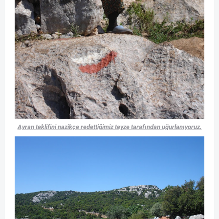
Ayran teklifini nazikçe redettiğimiz teyze tarafından uğurlanıyoruz.