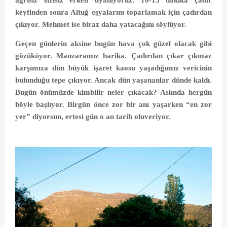
ağrısız sızısız erken uyanıyoruz. 10-15 dakika çadır
keyfinden sonra Altuğ eşyalarını toparlamak için çadırdan
çıkıyor. Mehmet ise biraz daha yatacağını söylüyor.
Geçen günlerin aksine bugün hava çok güzel olacak gibi
gözüküyor. Manzaramız harika. Çadırdan çıkar çıkmaz
karşımıza dün büyük işaret kaosu yaşadığımız vericinin
bulunduğu tepe çıkıyor. Ancak dün yaşananlar dünde kaldı.
Bugün önümüzde kimbilir neler çıkacak? Aslında hergün
böyle başlıyor. Birgün önce zor bir anı yaşarken “en zor
yer” diyorsun, ertesi gün o an tarih oluveriyor.